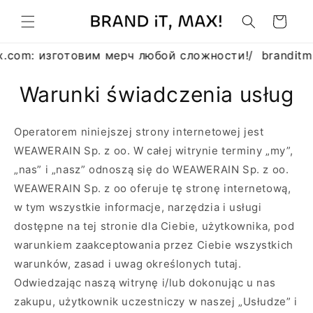
Przejdź
do
Koszyk
treści
.com: изготовим мерч любой сложности!
/
branditma
Warunki świadczenia usług
Operatorem niniejszej strony internetowej jest
WEAWERAIN Sp. z oo. W całej witrynie terminy „my”,
„nas” i „nasz” odnoszą się do WEAWERAIN Sp. z oo.
WEAWERAIN Sp. z oo oferuje tę stronę internetową,
w tym wszystkie informacje, narzędzia i usługi
dostępne na tej stronie dla Ciebie, użytkownika, pod
warunkiem zaakceptowania przez Ciebie wszystkich
warunków, zasad i uwag określonych tutaj.
Odwiedzając naszą witrynę i/lub dokonując u nas
zakupu, użytkownik uczestniczy w naszej „Usłudze” i