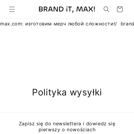
Przejdź
do
Koszyk
treści
tmax.com: изготовим мерч любой сложности!
/
bran
Polityka wysyłki
Zapisz się do newslettera i dowiedz się
pierwszy o nowościach